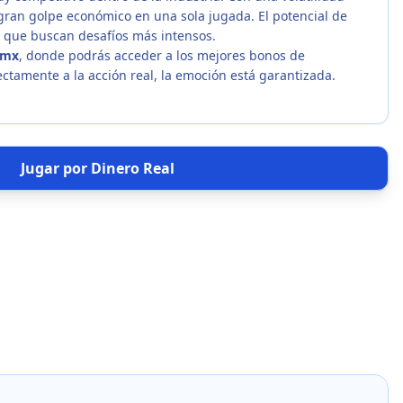
 gran golpe económico en una sola jugada. El potencial de
s que buscan desafíos más intensos.
 mx
, donde podrás acceder a los mejores bonos de
ctamente a la acción real, la emoción está garantizada.
Jugar por Dinero Real