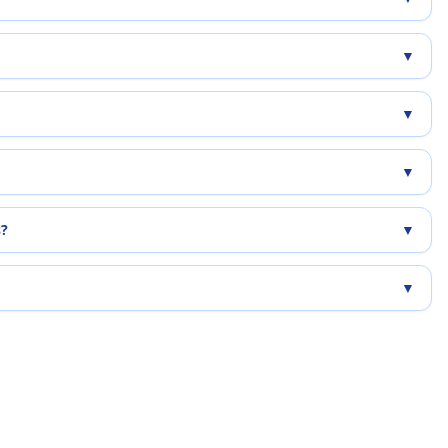
▼
▼
▼
s?
▼
▼