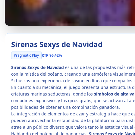
▶
Sirenas Sexys de Navidad
Pragmatic Play
RTP 96.42%
Sirenas Sexys de Navidad
es una de las propuestas más refr
con la mística del océano, creando una atmósfera visualmen
Si buscas una experiencia de casino en línea que rompa los e
En cuanto a su mecánica, el juego presenta una estructura 
criaturas marinas seductoras, donde los
símbolos de alta va
comodines expansivos y los giros gratis, que se activan al a
posibilidades de obtener una combinación ganadora.
La integración de elementos de azar y estrategia hace que e
pueden aprovechar la estabilidad de la plataforma para disf
atrae a un público diverso que valora tanto la estética visu
Hablando del potencial de ganancias,
Sirenas Sexys de Nav