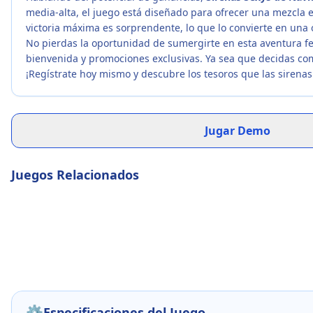
media-alta, el juego está diseñado para ofrecer una mezcla e
victoria máxima es sorprendente, lo que lo convierte en una
No pierdas la oportunidad de sumergirte en esta aventura fe
bienvenida y promociones exclusivas. Ya sea que decidas come
¡Regístrate hoy mismo y descubre los tesoros que las sirenas
Jugar Demo
Juegos Relacionados
⚙️
Especificaciones del Juego