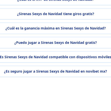
¿Sirenas Sexys de Navidad tiene giros gratis?
¿Cuál es la ganancia máxima en Sirenas Sexys de Navidad?
¿Puedo jugar a Sirenas Sexys de Navidad gratis?
Es Sirenas Sexys de Navidad compatible con dispositivos móvile
¿Es seguro jugar a Sirenas Sexys de Navidad en novibet mx?